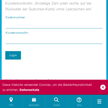
Kundenkontrollnr. (6-stellige Zahl unten rechts auf der
Rückseite der Gutschein-Karte) ohne Leerzeichen ein!
Kartennummer
Kundenkontrollnr.
Login
Goethe Galerie Jena
Center
Gutschein
Diese Website verwendet Cookies, um die Bedienfreundlichkeit
zu erhöhen.
Datenschutz
Wo?
Gutschein
Suche
Infos