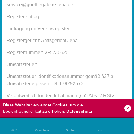
service@goethegalerie-jena.de
Registereintrag:
Eintragung im Vereinsregister.
Registergericht: Amtsgericht Jena
Registernummer: VR 230620
Umsatzsteuer:
Umsatzsteuer-Identifikationsnummer gemäß §27 a
Umsatzsteuergesetz: DE179292573
Verantwortlich für den Inhalt nach § 55 Abs. 2 RStV:
Diese Website verwendet Cookies, um die
Werbegemeinschaft Goethe Galerie Jena e. V., Michael
Bedienfreundlichkeit zu erhöhen.
Datenschutz
Holz, Goethestraße 3b, 07743 Jena
Streitschlichtung
Wo?
Gutschein
Suche
Infos