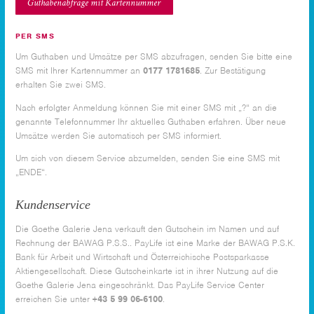
Guthabenabfrage mit Kartennummer
PER SMS
Um Guthaben und Umsätze per SMS abzufragen, senden Sie bitte eine
SMS mit Ihrer Kartennummer an
0177 1781685
. Zur Bestätigung
erhalten Sie zwei SMS.
Nach erfolgter Anmeldung können Sie mit einer SMS mit „?“ an die
genannte Telefonnummer Ihr aktuelles Guthaben erfahren. Über neue
Umsätze werden Sie automatisch per SMS informiert.
Um sich von diesem Service abzumelden, senden Sie eine SMS mit
„ENDE“.
Kundenservice
Die Goethe Galerie Jena verkauft den Gutschein im Namen und auf
Rechnung der BAWAG P.S.S.. PayLife ist eine Marke der BAWAG P.S.K.
Bank für Arbeit und Wirtschaft und Österreichische Postsparkasse
Aktiengesellschaft. Diese Gutscheinkarte ist in ihrer Nutzung auf die
Goethe Galerie Jena eingeschränkt. Das PayLife Service Center
erreichen Sie unter
+43 5 99 06-6100
.