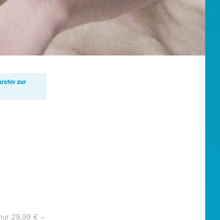
Archiv zur
 nur 29,99 € –