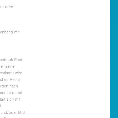
um oder
menhang mit
acebook-Post.
einzelne
bestimmt wird.
sches Recht
erden nach
er ist damit
ärt sich mit
t
 und/oder Bild