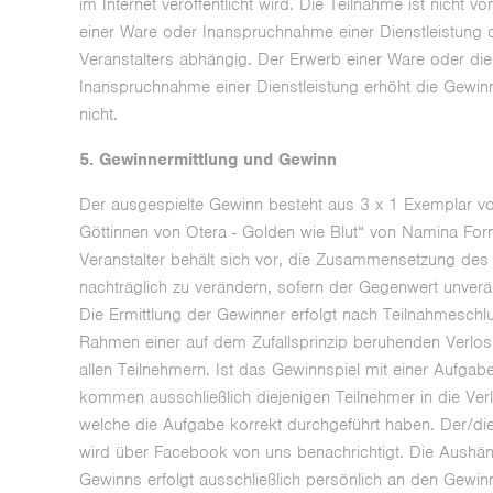
im Internet veröffentlicht wird. Die Teilnahme ist nicht 
einer Ware oder Inanspruchnahme einer Dienstleistung 
Veranstalters abhängig. Der Erwerb einer Ware oder die
Inanspruchnahme einer Dienstleistung erhöht die Gewi
nicht.
5. Gewinnermittlung und Gewinn
Der ausgespielte Gewinn besteht aus 3 x 1 Exemplar v
Göttinnen von Otera - Golden wie Blut“ von Namina For
Veranstalter behält sich vor, die Zusammensetzung de
nachträglich zu verändern, sofern der Gegenwert unverän
Die Ermittlung der Gewinner erfolgt nach Teilnahmeschl
Rahmen einer auf dem Zufallsprinzip beruhenden Verlos
allen Teilnehmern. Ist das Gewinnspiel mit einer Aufgabe
kommen ausschließlich diejenigen Teilnehmer in die Ver
welche die Aufgabe korrekt durchgeführt haben. Der/di
wird über Facebook von uns benachrichtigt. Die Aushä
Gewinns erfolgt ausschließlich persönlich an den Gewin