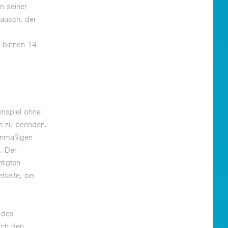
n seiner
tausch, der
t binnen 14
nnspiel ohne
n zu beenden.
lanmäßigen
. Der
htigten
lseite, bei
 des
rch den