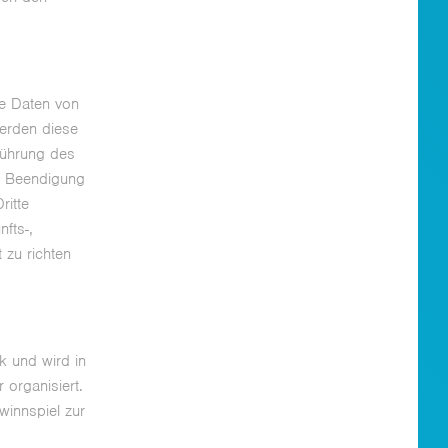
e Daten von
werden diese
führung des
ch Beendigung
ritte
fts-,
 zu richten
k und wird in
 organisiert.
winnspiel zur