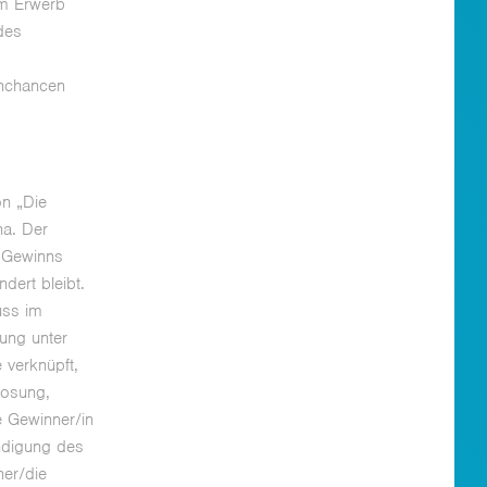
vom Erwerb
des
nnchancen
on „Die
na. Der
s Gewinns
dert bleibt.
uss im
ung unter
 verknüpft,
losung,
e Gewinner/in
ndigung des
ner/die