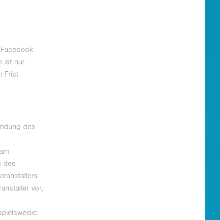
f Facebook
ist nur
 Frist
lendung des
 am
g des
eranstalters
anstalter vor,
spielsweise: