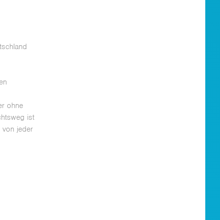
tschland
e
gen
er ohne
htsweg ist
 von jeder