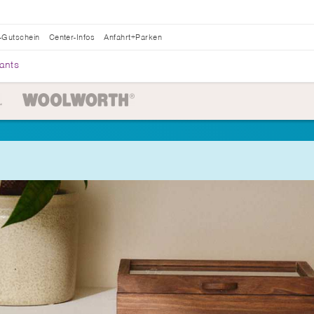
-Gutschein
Center-Infos
Anfahrt+Parken
ants