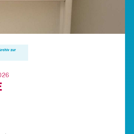
Archiv zur
026
E