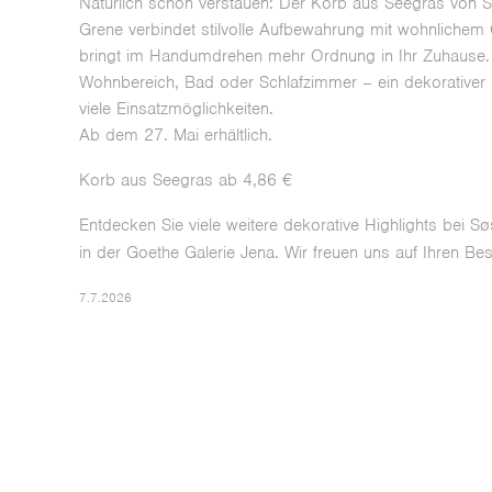
Natürlich schön verstauen: Der Korb aus Seegras von 
Grene verbindet stilvolle Aufbewahrung mit wohnliche
bringt im Handumdrehen mehr Ordnung in Ihr Zuhause
Wohnbereich, Bad oder Schlafzimmer – ein dekorativer 
viele Einsatzmöglichkeiten.
Ab dem 27. Mai erhältlich.
Korb aus Seegras ab 4,86 €
Entdecken Sie viele weitere dekorative Highlights bei S
in der Goethe Galerie Jena. Wir freuen uns auf Ihren Be
7.7.2026