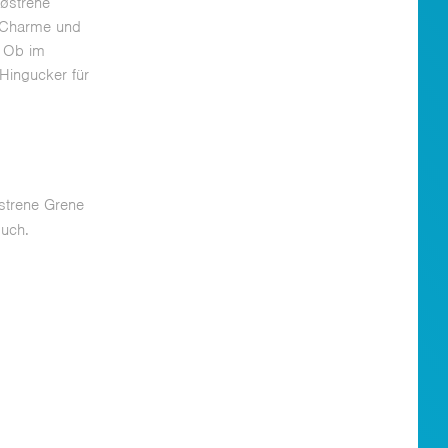
Søstrene
m Charme und
. Ob im
Hingucker für
østrene Grene
such.