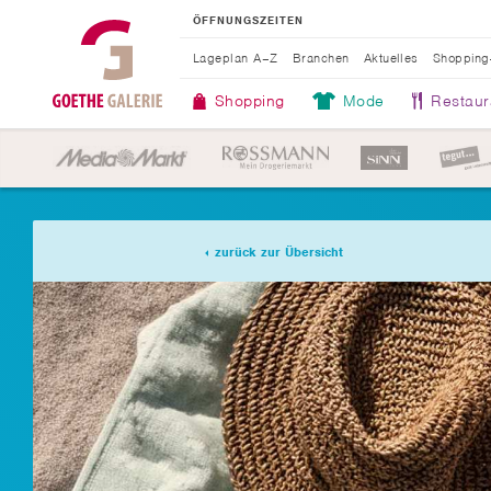
ÖFFNUNGSZEITEN
Lageplan A–Z
Branchen
Aktuelles
Shopping
Shopping
Mode
Restaur
zurück zur Übersicht