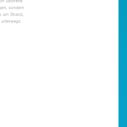
on Søstrene
agen, sondern
b am Strand,
e unterwegs