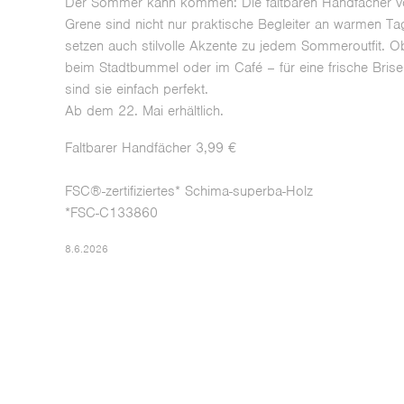
Der Sommer kann kommen: Die faltbaren Handfächer v
Grene sind nicht nur praktische Begleiter an warmen T
setzen auch stilvolle Akzente zu jedem Sommeroutfit. O
beim Stadtbummel oder im Café – für eine frische Bris
sind sie einfach perfekt.
Ab dem 22. Mai erhältlich.
Faltbarer Handfächer 3,99 €
FSC®-zertifiziertes* Schima-superba-Holz
*FSC-C133860
8.6.2026