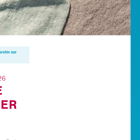
Archiv zur
26
E
HER