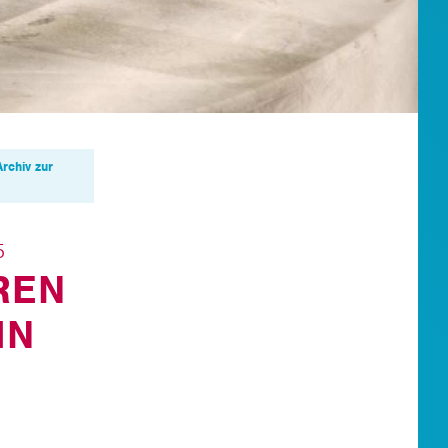
Archiv zur
5
REN
IN