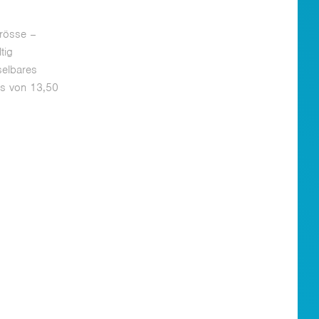
grösse –
tig
selbares
eis von 13,50