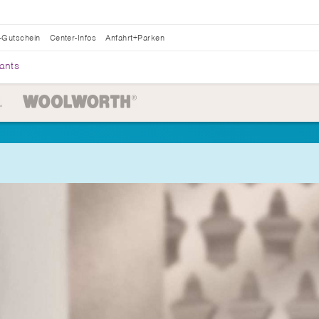
-Gutschein
Center-Infos
Anfahrt+Parken
ants