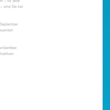
n – für jede
– sind Sie bei
 September
gesamten
milienfeier
traktiven