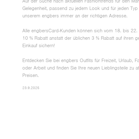
Auf der Suche nach aktuellen Fashiontrends für den Man
Gelegenheit, passend zu jedem Look und für jeden Typ 
unserem engbers immer an der richtigen Adresse.
Alle engbersCard-Kunden können sich vom 18. bis 22.
10 % Rabatt anstatt der üblichen 3 % Rabatt auf ihren 
Einkauf sichern!
Entdecken Sie bei engbers Outfits für Freizeit, Urlaub, Fa
oder Arbeit und finden Sie Ihre neuen Lieblingsteile zu at
Preisen.
23.9.2025