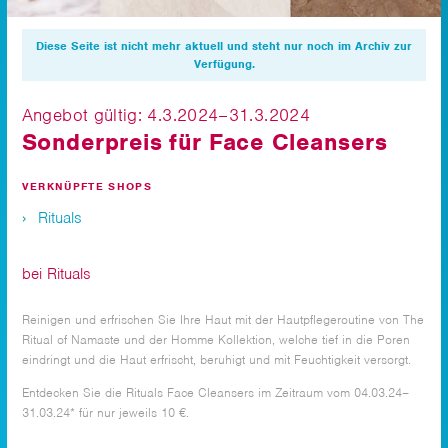
Diese Seite ist nicht mehr aktuell und steht nur noch im Archiv zur
Verfügung.
Angebot gültig: 4.3.2024–31.3.2024
Sonderpreis für Face Cleansers
VERKNÜPFTE SHOPS
Rituals
bei Rituals
Reinigen und erfrischen Sie Ihre Haut mit der Hautpflegeroutine von The
Ritual of Namaste und der Homme Kollektion, welche tief in die Poren
eindringt und die Haut erfrischt, beruhigt und mit Feuchtigkeit versorgt.
Entdecken Sie die Rituals Face Cleansers im Zeitraum vom 04.03.24–
31.03.24* für nur jeweils 10 €.