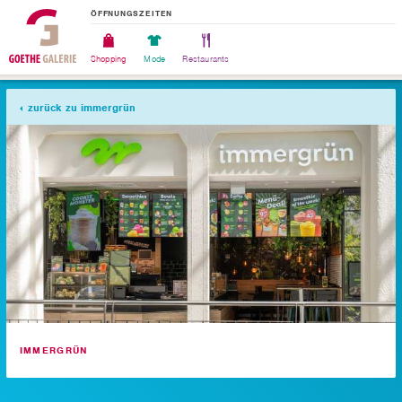
ÖFFNUNGSZEITEN
Shopping
Mode
Restaurants
zurück zu immergrün
IMMERGRÜN